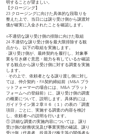
明することが望ましい。
【クロージング】
23 クロージングに向けた具体的な段取りを
整えた上で、当日には譲り受け側から譲渡対
価が確実に入金されたことを確認します。
○不適切な譲り受け側の排除に向けた取組
24 不適切な譲り受け側を最大限排除する観
点から、以下の取組を実施します。
· 譲り受け側が、最終契約を履行し、対象事
業を引き継ぐ意思・能力を有しているか確認
する観点から譲り受け側に対する調査を実施
します。
· その上で、依頼者となる譲り渡し側に対し
ては、仲介契約・FA契約締結前（M&A プラ
ットフォーマーの場合には、M&A プラット
フォームへの登録前）に、譲り受け側の調査
の概要について、説明します。具体的には、
ガイドライン第２章Ⅱ６（１）の表の「調査
項目」ごとに、実施する調査の内容を検討
し、依頼者への説明を行います。
① 詳細な調査の実施内容については、譲り
受け側の財務状況及び事業実態の確認、譲り
受け側（代表者、役員及び株主等の関係者を