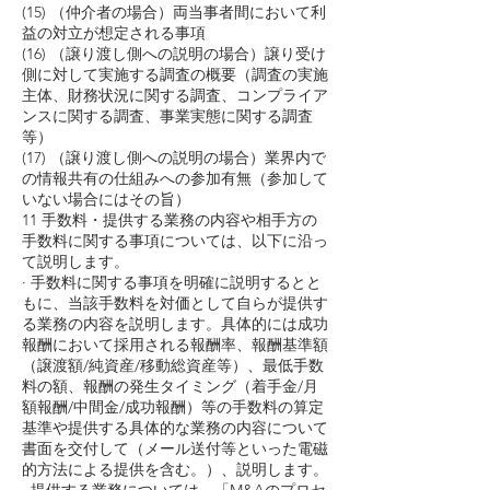
(15) （仲介者の場合）両当事者間において利
益の対立が想定される事項
(16) （譲り渡し側への説明の場合）譲り受け
側に対して実施する調査の概要（調査の実施
主体、財務状況に関する調査、コンプライア
ンスに関する調査、事業実態に関する調査
等）
(17) （譲り渡し側への説明の場合）業界内で
の情報共有の仕組みへの参加有無（参加して
いない場合にはその旨）
11 手数料・提供する業務の内容や相手方の
手数料に関する事項については、以下に沿っ
て説明します。
· 手数料に関する事項を明確に説明するとと
もに、当該手数料を対価として自らが提供す
る業務の内容を説明します。具体的には成功
報酬において採用される報酬率、報酬基準額
（譲渡額/純資産/移動総資産等）、最低手数
料の額、報酬の発生タイミング（着手金/月
額報酬/中間金/成功報酬）等の手数料の算定
基準や提供する具体的な業務の内容について
書面を交付して（メール送付等といった電磁
的方法による提供を含む。）、説明します。