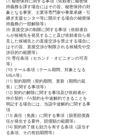
(7) 秘密保持に関する事項（依頼者に秘密保
持義務を課す場合にはその旨、秘密保持の対
象となる事実、士業等専門家や事業承継・引
継ぎ支援センター等に開示する場合の秘密保
持義務の一部解除等）
(8) 直接交渉の制限に関する事項（依頼者自
らが候補先を発見すること及び依頼者自ら発
見した候補先との直接交渉を禁止する場合に
はその旨、直接交渉が制限される候補先や交
渉目的の範囲等）
(9) 専任条項（セカンド・オピニオンの可否
等）
(10) テール条項（テール期間、対象となる
M&A等）
(11) 契約期間（契約期間、更新（期間の延
長）に関する事項等）
(12) 契約の解除に関する事項及び依頼者が、
仲介契約・FA契約を中途解約できることを
明記する場合には、当該中途解約に関する事
項
(13) 責任（免責）に関する事項（損害賠償責
任が発生する要件、賠償額の範囲等）
(14) 契約終了後も効力を有する条項（該当す
る条項、その有効期間等）