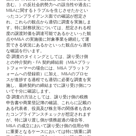
含む。）の反社会的勢力への該当性や過去に
M&Aに関するトラブルを生じさせたかとい
ったコンプライアンス面での確認が想定さ
れ、これらの観点から適切に調査を実施しま
す。特に財務状況については、想定される程
度の譲渡対価を調達可能であるかといった観
点やM&A の実施後に対象事業を継続して運
営できる状況にあるかといった観点から適切
な確認を行います。
② 調査のタイミングとしては、譲り受け側
との仲介契約・FA 契約締結前（M&Aプラッ
トフォーマーの場合には、M&A プラットフ
ォームへの登録前）に加え、M&Aのプロセ
スが進捗する過程でも適切に必要な調査を実
施し、最終契約の締結までに譲り受け側につ
いて十分に確認します。
③ 調査の方法としては、譲り受け側の税務
申告書や商業登記簿の確認、これらに記載の
ある代表者、役員及び株主等の関係者も含め
たコンプライアンスチェックが想定されます
が、特に譲り渡し側が債務超過の場合等、
M&A の成立において譲り受け側の信用が特
に重要となるケースにおいては特に慎重に調