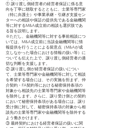
① 譲り渡し側経営者の経営者保証に係る意
向を丁寧に聴取するとともに、士業等専門家
（特に弁護士）や事業承継・引継ぎ支援セン
ターへの相談や保証の提供先である金融機関
等に対するM&A成立前の相談も選択肢であ
る旨を説明します。
※ただし、金融機関等に対する事前相談につ
いては、M&A成立前に当該金融機関等に情
報提供を行うことによる留意点（M&Aが成
立しなかった場合における情報の扱い等）に
ついても伝えた上で、譲り渡し側経営者の適
切な判断を支援します。
② 譲り渡し側が経営者保証の扱いについ
て、士業等専門家や金融機関等に対して相談
を希望する場合には、その実施を拒まず、仲
介契約・FA契約等における秘密保持条項の
対象から相談先の士業等専門家や金融機関等
を除外します。さらに、譲り受け側との契約
において秘密保持条項がある場合には、譲り
受け側に対して、秘密保持条項の対象から相
談先の士業等専門家や金融機関等を除外する
よう働きかけます。
③ 最終契約における経営者保証の扱いに関