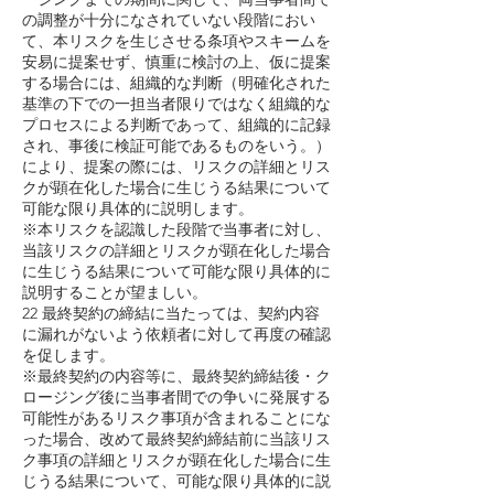
の調整が十分になされていない段階におい
て、本リスクを生じさせる条項やスキームを
安易に提案せず、慎重に検討の上、仮に提案
する場合には、組織的な判断（明確化された
基準の下での一担当者限りではなく組織的な
プロセスによる判断であって、組織的に記録
され、事後に検証可能であるものをいう。）
により、提案の際には、リスクの詳細とリス
クが顕在化した場合に生じうる結果について
可能な限り具体的に説明します。
※本リスクを認識した段階で当事者に対し、
当該リスクの詳細とリスクが顕在化した場合
に生じうる結果について可能な限り具体的に
説明することが望ましい。
22 最終契約の締結に当たっては、契約内容
に漏れがないよう依頼者に対して再度の確認
を促します。
※最終契約の内容等に、最終契約締結後・ク
ロージング後に当事者間での争いに発展する
可能性があるリスク事項が含まれることにな
った場合、改めて最終契約締結前に当該リス
ク事項の詳細とリスクが顕在化した場合に生
じうる結果について、可能な限り具体的に説