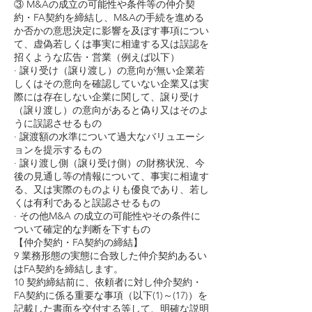
③ M&Aの成立の可能性や条件等の仲介契
約・FA契約を締結し、M&Aの手続を進める
か否かの意思決定に影響を及ぼす事項につい
て、虚偽若しくは事実に相違する又は誤認を
招くような広告・営業（例えば以下）
· 譲り受け（譲り渡し）の意向が無い企業若
しくはその意向を確認していない企業又は実
際には存在しない企業に関して、譲り受け
（譲り渡し）の意向があると偽り又はそのよ
うに誤認させるもの
· 譲渡額の水準について過大なバリュエーシ
ョンを提示するもの
· 譲り渡し側（譲り受け側）の財務状況、今
後の見通し等の情報について、事実に相違す
る、又は実際のものよりも優良であり、若し
くは有利であると誤認させるもの
· その他M&A の成立の可能性やその条件に
ついて確定的な判断を下すもの
【仲介契約・FA契約の締結】
9 業務形態の実態に合致した仲介契約あるい
はFA契約を締結します。
10 契約締結前に、依頼者に対し仲介契約・
FA契約に係る重要な事項（以下(1)～(17)）を
記載した書面を交付する等して、明確な説明