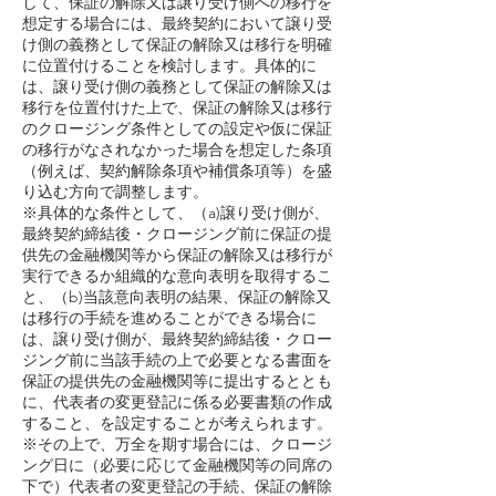
して、保証の解除又は譲り受け側への移行を
想定する場合には、最終契約において譲り受
け側の義務として保証の解除又は移行を明確
に位置付けることを検討します。具体的に
は、譲り受け側の義務として保証の解除又は
移行を位置付けた上で、保証の解除又は移行
のクロージング条件としての設定や仮に保証
の移行がなされなかった場合を想定した条項
（例えば、契約解除条項や補償条項等）を盛
り込む方向で調整します。
※具体的な条件として、（a)譲り受け側が、
最終契約締結後・クロージング前に保証の提
供先の金融機関等から保証の解除又は移行が
実行できるか組織的な意向表明を取得するこ
と、（b)当該意向表明の結果、保証の解除又
は移行の手続を進めることができる場合に
は、譲り受け側が、最終契約締結後・クロー
ジング前に当該手続の上で必要となる書面を
保証の提供先の金融機関等に提出するととも
に、代表者の変更登記に係る必要書類の作成
すること、を設定することが考えられます。
※その上で、万全を期す場合には、クロージ
ング日に（必要に応じて金融機関等の同席の
下で）代表者の変更登記の手続、保証の解除