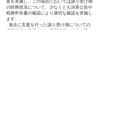
査を実施し、この場合においては譲り受け側
の財務状況について、少なくとも決算公告や
税務申告書の確認により適切な確認を実施し
ます。
· 過去に支援を行った譲り受け側についての
情報提供や業界内での情報共有の仕組み等に
より最終契約の不履行等の不適切な譲り受け
側に係る情報を取得した場合には、当該情報
を担当者レベルに留めず、組織的に共有し、
当該譲り受け側に対するマッチング支援の提
供を慎重に検討するための体制を構築しま
す。
· 当該譲り受け側への新たな支援の実施につ
いては、取得した情報の内容を精査及び同様
の行為による譲り渡し側への不利益の考慮に
より慎重に検討の上、仮に実施する場合に
は、組織的な判断（明確化された基準の下で
の一担当者限りではなく組織的なプロセスに
よる判断であって、組織的に記録され、事後
に検証可能であるものをいう。）により行い
ます。
· （仲介者の場合）譲り受け側の不適切な行
為に係る情報を得ている場合には、譲り渡し
側に対して開示します。