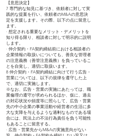
【意思決定】
7 専門的な知見に基づき、依頼者に対して実
践的な提案を行い、依頼者のM&Aの意思決
定を支援します。その際、以下の点に留意し
ます。
· 想定される重要なメリット・デメリットを
知り得る限り、相談者に対して明示的に説明
します。
· 仲介契約・FA契約締結前における相談者の
企業情報の取扱いについても、善良な管理者
の注意義務（善管注意義務）を負っているこ
とを自覚し、適切に取扱います。
8 仲介契約・FA契約締結に向けて行う広告・
営業については、以下の規律を遵守した上
で、適切に実施します。
※なお、広告・営業の実施にあたっては、職
業倫理の遵守が求められるほか、仮に、過去
の対応状況や頻度等に照らして、広告・営業
先の中小企業の事業活動や経営者の生活に多
大な支障を与えるような過剰なものである場
合には、民法上の不法行為責任を負う可能性
もあることに留意する。
· 広告・営業先からM&Aの実施意向がない
旨、仲介契約・FA契約を締結しない旨又は