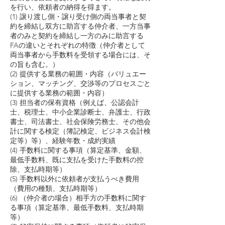
を行い、依頼者の納得を得ます。
(1) 譲り渡し側・譲り受け側の両当事者と契
約を締結し双方に助言する仲介者、一方当事
者のみと契約を締結し一方のみに助言する
FAの違いとそれぞれの特徴（仲介者として
両当事者から手数料を受領する場合には、そ
の旨も含む。）
(2) 提供する業務の範囲・内容（バリュエー
ション、マッチング、交渉等のプロセスごと
に提供する業務の範囲・内容）
(3) 担当者の保有資格（例えば、公認会計
士、税理士、中小企業診断士、弁護士、行政
書士、司法書士、社会保険労務士、その他会
計に関する検定（簿記検定、ビジネス会計検
定等）等）、経験年数・成約実績
(4) 手数料に関する事項（算定基準、金額、
最低手数料、既に支払を受けた手数料の控
除、支払時期等）
(5) 手数料以外に依頼者が支払うべき費用
（費用の種類、支払時期等）
(6) （仲介者の場合）相手方の手数料に関す
る事項（算定基準、最低手数料、支払時期
等）