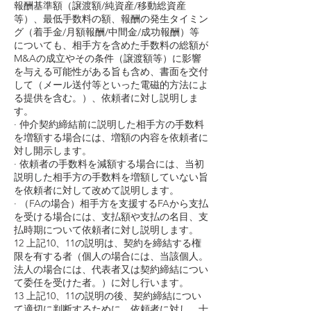
報酬基準額（譲渡額/純資産/移動総資産
等）、最低手数料の額、報酬の発生タイミン
グ（着手金/月額報酬/中間金/成功報酬）等
についても、相手方を含めた手数料の総額が
M&Aの成立やその条件（譲渡額等）に影響
を与える可能性がある旨も含め、書面を交付
して（メール送付等といった電磁的方法によ
る提供を含む。）、依頼者に対し説明しま
す。
· 仲介契約締結前に説明した相手方の手数料
を増額する場合には、増額の内容を依頼者に
対し開示します。
· 依頼者の手数料を減額する場合には、当初
説明した相手方の手数料を増額していない旨
を依頼者に対して改めて説明します。
· （FAの場合）相手方を支援するFAから支払
を受ける場合には、支払額や支払の名目、支
払時期について依頼者に対し説明します。
12 上記10、11の説明は、契約を締結する権
限を有する者（個人の場合には、当該個人。
法人の場合には、代表者又は契約締結につい
て委任を受けた者。）に対し行います。
13 上記10、11の説明の後、契約締結につい
て適切に判断するために、依頼者に対し、十