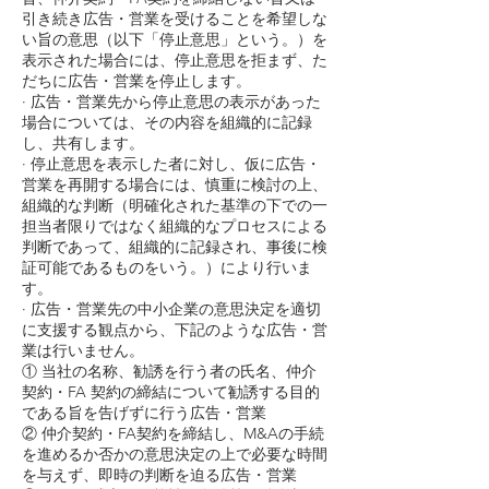
引き続き広告・営業を受けることを希望しな
い旨の意思（以下「停止意思」という。）を
表示された場合には、停止意思を拒まず、た
だちに広告・営業を停止します。
· 広告・営業先から停止意思の表示があった
場合については、その内容を組織的に記録
し、共有します。
· 停止意思を表示した者に対し、仮に広告・
営業を再開する場合には、慎重に検討の上、
組織的な判断（明確化された基準の下での一
担当者限りではなく組織的なプロセスによる
判断であって、組織的に記録され、事後に検
証可能であるものをいう。）により行いま
す。
· 広告・営業先の中小企業の意思決定を適切
に支援する観点から、下記のような広告・営
業は行いません。
① 当社の名称、勧誘を行う者の氏名、仲介
契約・FA 契約の締結について勧誘する目的
である旨を告げずに行う広告・営業
② 仲介契約・FA契約を締結し、M&Aの手続
を進めるか否かの意思決定の上で必要な時間
を与えず、即時の判断を迫る広告・営業