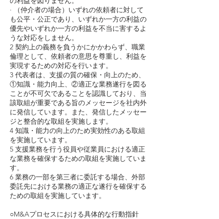
の利益を図りません。
· （仲介者の場合）いずれの依頼者に対して
も公平・公正であり、いずれか一方の利益の
優先やいずれか一方の利益を不当に害するよ
うな対応をしません。
2 契約上の義務を負うかにかかわらず、職業
倫理として、依頼者の意思を尊重し、利益を
実現するための対応を行います。
3 代表者は、支援の質の確保・向上のため、
①知識・能力向上、②適正な業務遂行を図る
ことが不可欠であることを認識しており、当
該取組が重要である旨のメッセージを社内外
に発信しています。また、発信したメッセー
ジと整合的な取組を実施します。
4 知識・能力の向上のため実効性のある取組
を実施しています。
5 支援業務を行う役員や従業員における適正
な業務を確保するための取組を実施していま
す。
6 業務の一部を第三者に委託する場合、外部
委託先における業務の適正な遂行を確保する
ための取組を実施しています。
○M&Aプロセスにおける具体的な行動指針