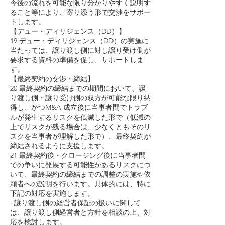
今後の流れを可能な限り分かりやすく説明す
ること等により、寄り添う形で交渉をサポー
トします。
【デュー・ディリジェンス（DD）】
19 デュー・ディリジェンス（DD）の実施に
当たっては、譲り渡し側に対し譲り受け側が
要求する資料の準備を促し、サポートしま
す。
【最終契約の交渉・締結】
20 最終契約の締結までの期間において、譲
り渡し側・譲り受け側の双方が可能な限り納
得し、かつM&A 成立後に当事者間でトラブ
ルが発生するリスクを低減した形で（低減の
上でリスクが残る場合は、少なくともそのリ
スクを当事者が理解した形で）、最終契約が
締結されるように支援します。
21 最終契約後・クロージング後に当事者間
での争いに発展する可能性があるリスクにつ
いて、最終契約の締結までの調整の実施や依
頼者への説明を行います。具体的には、特に
下記の対応を実施します。
· 譲り渡し側の経営者保証の扱いに関して
は、譲り渡し側経営者と方針を相談の上、対
応を検討します。