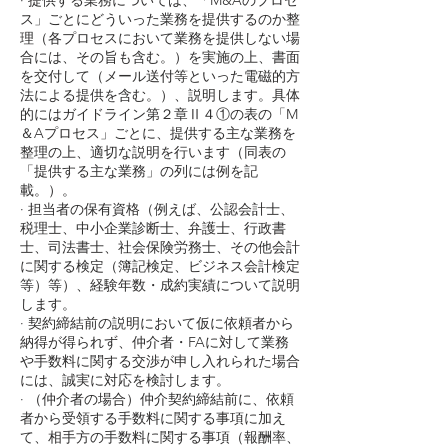
· 提供する業務については、「M&Aのプロセ
ス」ごとにどういった業務を提供するのか整
理（各プロセスにおいて業務を提供しない場
合には、その旨も含む。）を実施の上、書面
を交付して（メール送付等といった電磁的方
法による提供を含む。）、説明します。具体
的にはガイドライン第２章Ⅱ４①の表の「M
＆Aプロセス」ごとに、提供する主な業務を
整理の上、適切な説明を行います（同表の
「提供する主な業務」の列には例を記
載。）。
· 担当者の保有資格（例えば、公認会計士、
税理士、中小企業診断士、弁護士、行政書
士、司法書士、社会保険労務士、その他会計
に関する検定（簿記検定、ビジネス会計検定
等）等）、経験年数・成約実績について説明
します。
· 契約締結前の説明において仮に依頼者から
納得が得られず、仲介者・FAに対して業務
や手数料に関する交渉が申し入れられた場合
には、誠実に対応を検討します。
· （仲介者の場合）仲介契約締結前に、依頼
者から受領する手数料に関する事項に加え
て、相手方の手数料に関する事項（報酬率、