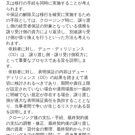
又は移行の手続を同時に実施することが考え
られます。
※保証の解除又は移行を確実に実施するため
の手段としては、クロージング時に、譲り渡
し側の経営者保証の対象となっている債務を
譲り受け側の資力により返済し、別途譲り受
け側が借り換えを行うといった方法も考えら
れます。
· 依頼者に対し、デュー・ディリジェンス
（DD）は、譲り渡し側・譲り受け側双方に
とって重要なプロセスである旨を説明しま
す。
· 依頼者に対し、表明保証の内容はデュー・
ディリジェンス（DD）の結果を踏まえて適
切に検討されるべきであり、期間や責任上限
が設定されていない場合や適用場面が一義的
に明確でない規定が存在する場合、譲り渡し
側が過大な表明保証責任を負担することとな
り、当事者間で争いが生じるリスクがある旨
を説明します。
· クロージング後の支払・手続、最終契約後
の支払の調整・修正、最終契約後の譲り渡し
側の資産・貸付金の整理、最終契約からクロ
ージングまでの期間に関して、両当事者間で