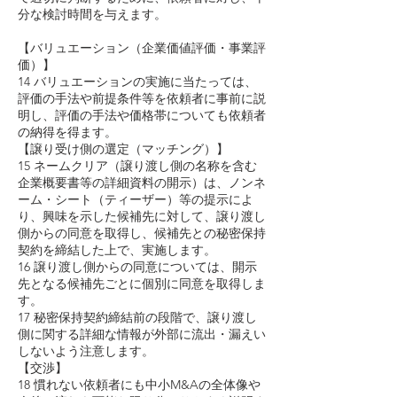
分な検討時間を与えます。
【バリュエーション（企業価値評価・事業評
価）】
14 バリュエーションの実施に当たっては、
評価の手法や前提条件等を依頼者に事前に説
明し、評価の手法や価格帯についても依頼者
の納得を得ます。
【譲り受け側の選定（マッチング）】
15 ネームクリア（譲り渡し側の名称を含む
企業概要書等の詳細資料の開示）は、ノンネ
ーム・シート（ティーザー）等の提示によ
り、興味を示した候補先に対して、譲り渡し
側からの同意を取得し、候補先との秘密保持
契約を締結した上で、実施します。
16 譲り渡し側からの同意については、開示
先となる候補先ごとに個別に同意を取得しま
す。
17 秘密保持契約締結前の段階で、譲り渡し
側に関する詳細な情報が外部に流出・漏えい
しないよう注意します。
【交渉】
18 慣れない依頼者にも中小M&Aの全体像や